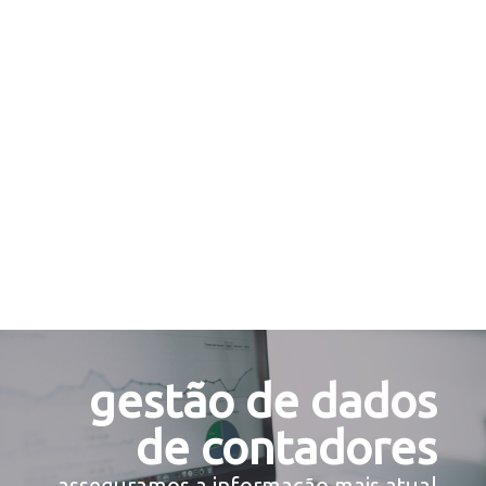
renováveis & baterias
descubra as nossas soluções
gestão de dados
de contadores
asseguramos a informação mais atual