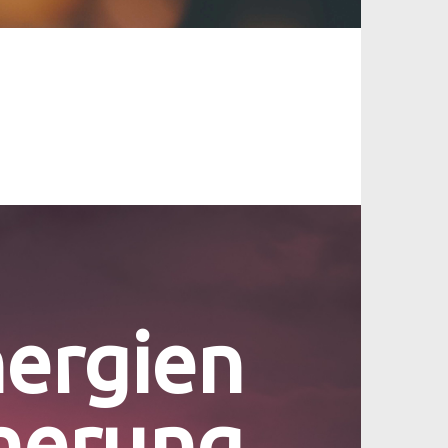
ergien
herung