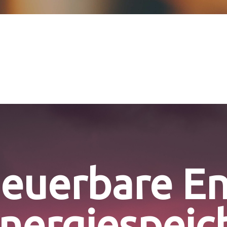
euerbare En
nergiespeic