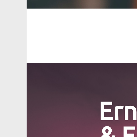
Ern
& E