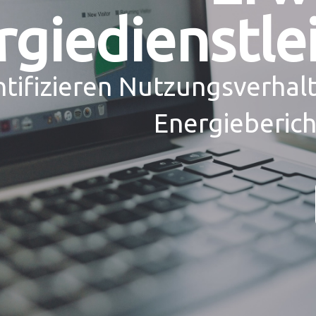
rgiedienstle
ntifizieren Nutzungsverha
Energieberich