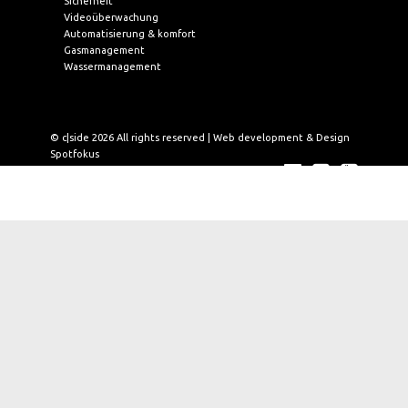
Sicherheit
Videoüberwachung
Automatisierung & komfort
Gasmanagement
Wassermanagement
© c|side 2026 All rights reserved | Web development & Design
Spotfokus