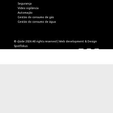
Segurança
Vídeo vigilância
Automação
Gestão do consumo de gás
Gestão do consumo de água
© c|side 2026 All rights reserved | Web development & Design
Spotfokus