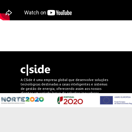
A CSide é uma empresa global que desenvolve soluções
tecnológicas destinadas a casas inteligentes e sistemas
de gestão de energia, oferecendo assim aos nossos
clientes um variado leque de soluções inovadores
baseadas na cloud.